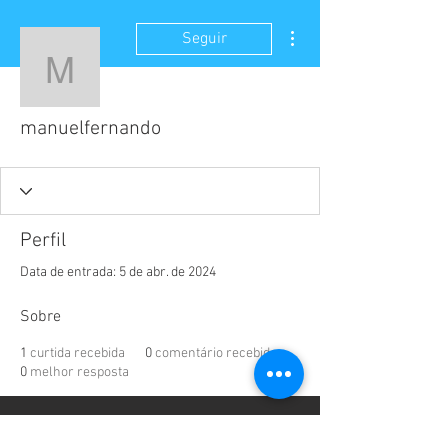
Mais ações
Seguir
manuelfernando
manuelfernando
Perfil
Data de entrada: 5 de abr. de 2024
Sobre
1
curtida recebida
0
comentário recebido
0
melhor resposta
Rua Olindo Periolo, 582 - Ap-01 -