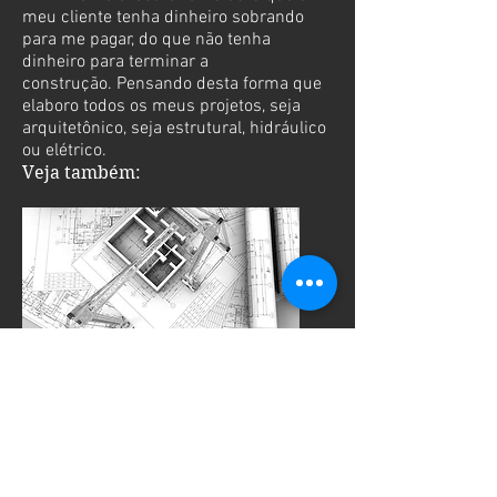
meu cliente tenha dinheiro sobrando
para me pagar, do que não tenha
dinheiro para terminar a
construção. Pensando desta forma que
elaboro todos os meus projetos, seja
arquitetônico, seja estrutural, hidráulico
ou elétrico.
Veja também:
PROJETO ARQUITETÔNICO
Este é o principal projeto para sua obra, a partir
dele são elaborados os projetos
complementares.
Conforme a obra apenas este projeto é exigido
pelos órgãos responsáveis para realizar a